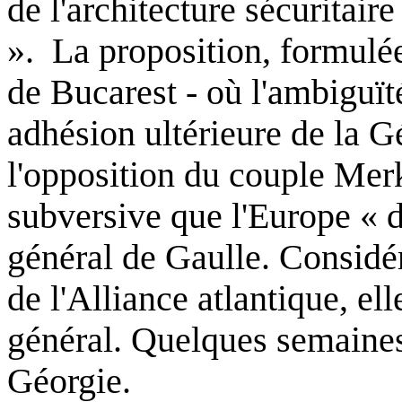
de
l'architecture
sécuritaire
».
La proposition,
formulé
de
Bucarest
-
où
l'ambiguït
adhésion
ultérieure
de la
Gé
l'opposition
du couple Merk
subversive
que
l'Europe
« 
général
de Gaulle.
Considé
de
l'Alliance
atlantique
,
ell
général
.
Quelques
semaine
Géorgie
.