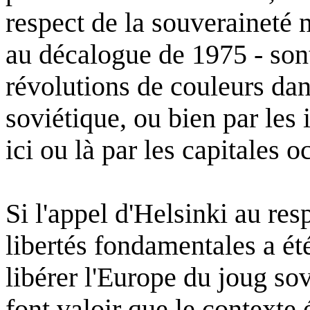
respect de la
souveraineté
au
décalogue
de 1975 -
son
révolutions
de
couleurs
dan
soviétique
,
ou
bien
par les 
ici
ou
là
par les
capitales
oc
Si
l'appel
d'Helsinki
au res
libertés
fondamentales
a
ét
libérer
l'Europe
du
joug
sov
font
valoir
que
le
contexte