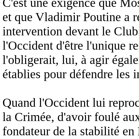
C'est
une
exigence
que
Mo
et
que
Vladimir
Poutine
a r
intervention
devant
le Clu
l'Occident
d'être
l'unique
r
l'obligerait
,
lui
, à
agir
égal
établies
pour
défendre
les
i
Quand
l'Occident
lui
repro
la
Crimée
,
d'avoir
foulé
au
fondateur
de la
stabilité
en 