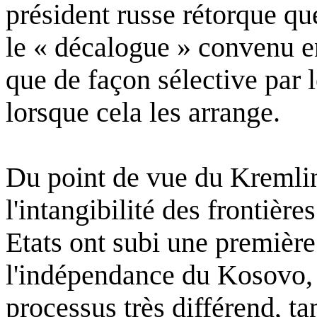
président
russe
rétorque
qu
le «
décalogue
»
convenu
e
que
de
façon
sélective
par 
lorsque
cela
les arrange.
Du point de
vue
du Kremlin
l'intangibilité
des
frontières
Etats
ont
subi
une
première
l'indépendance
du Kosovo
processus
très
différend
,
ta