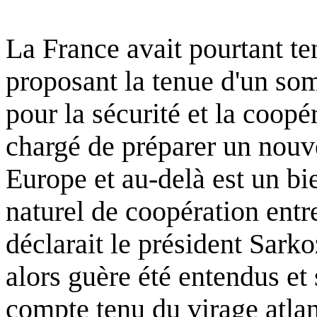
La France
avait
pourtant
te
proposant
la
tenue
d'un
so
pour la
sécurité
et
la
coopér
chargé de
préparer
un nou
Europe et au-
delà
est
un
bi
naturel
de
coopération
entr
déclarait
le
président
Sarko
alors
guère
été
entendus
et
compte
tenu
du
virage
atlan