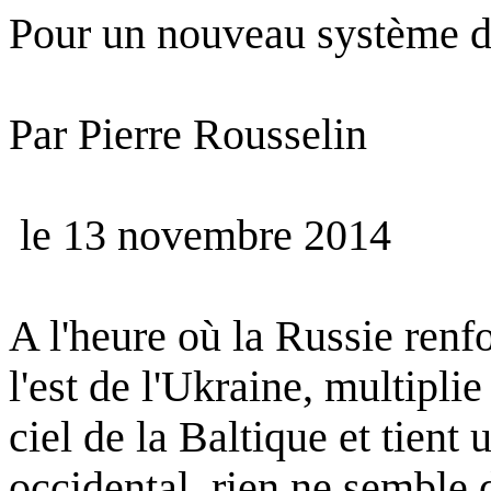
Pour
un
nouveau
système
d
Par Pierre
Rousselin
le
13
novembre
2014
A
l'heure
où
la
Russie
renf
l'est
de
l'Ukraine
,
multiplie
ciel
de la
Baltique
et
tient
occidental,
rien
ne
semble
d