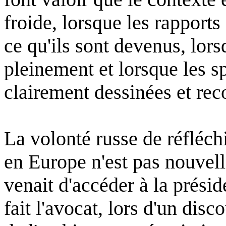
froide
,
lorsque
les rapports
ce
qu'ils
sont
devenus
,
lors
pleinement
et
lorsque
les
s
clairement
dessinées
et
rec
La
volonté
russe
de
réfléch
en Europe
n'est
pas nouvel
venait
d'accéder
à la
présid
fait
l'avocat
,
lors
d'un
disco